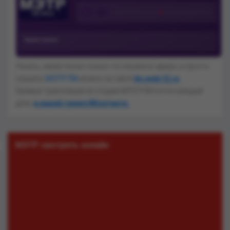
Узнать, какая песня только что играла в эфире, и просто
слушать
МЭТР FM
можно на сайте
fm.metr12.ru
Прямые трансляции из студии МЭТР FM почти каждый
день
в нашей группе ВКонтакте.
МЭТР смотреть онлайн