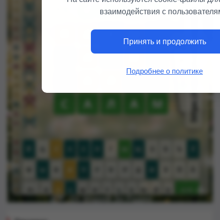
взаимодействия с пользователя
Принять и продолжить
Подробнее о политике