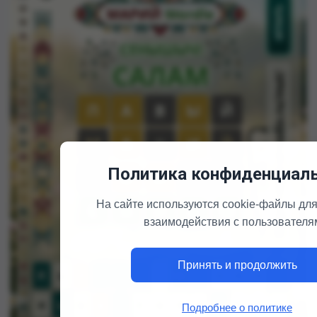
Политика конфиденциал
На сайте используются cookie-файлы дл
взаимодействия с пользователя
Принять и продолжить
Подробнее о политике