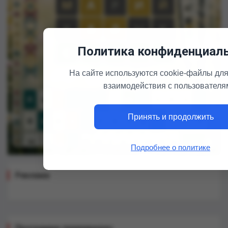
Политика конфиденциал
На сайте используются cookie-файлы дл
взаимодействия с пользователя
Принять и продолжить
Подробнее о политике
Реклама