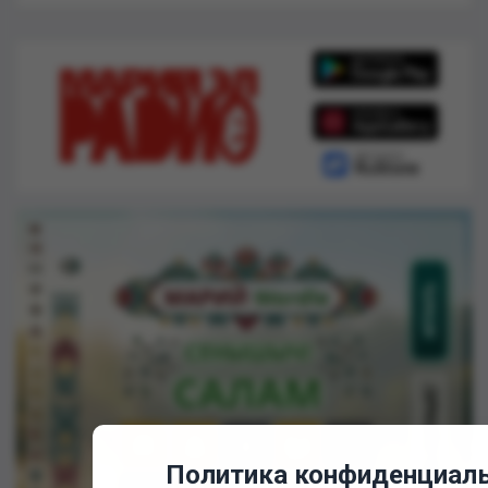
Политика конфиденциал