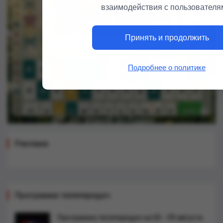
взаимодействия с пользователя
Принять и продолжить
Подробнее о политике
Реклама
Программа телепередач
Программа телепередач на 03 - 09 августа